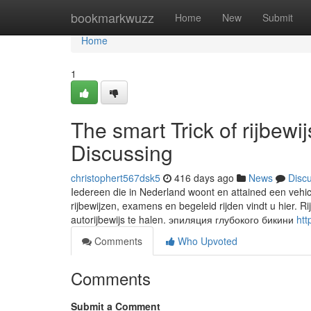
Home
bookmarkwuzz
Home
New
Submit
Home
1
The smart Trick of rijbew
Discussing
christophert567dsk5
416 days ago
News
Disc
Iedereen die in Nederland woont en attained een vehic
rijbewijzen, examens en begeleid rijden vindt u hier. 
autorijbewijs te halen. эпиляция глубокого бикини
htt
Comments
Who Upvoted
Comments
Submit a Comment