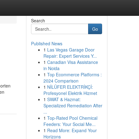
Search
Go
Published News
1
Las Vegas Garage Door
Repair: Expert Services Y...
1
Canadian Visa Assistance
in Noida
1
Top Ecommerce Platforms :
2024 Comparison
oorten
1
NİLÜFER ELEKTRİKÇİ:
een
Profesyonel Elektrik Hizmet
1
SWAT & Hazmat:
Specialized Remediation After
...
1
Top-Rated Pool Chemical
Feeders: Your Social Me...
1
Read More: Expand Your
Horizons