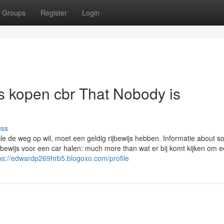
Groups
Register
Login
ijs kopen cbr That Nobody is
uss
le de weg op wil, moet een geldig rijbewijs hebben. Informatie about s
Rijbewijs voor een car halen: much more than wat er bij komt kijken om 
ps://edwardp269hrb5.blogoxo.com/profile