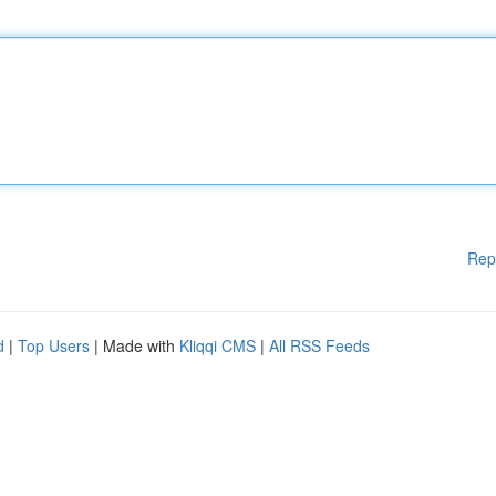
Rep
d
|
Top Users
| Made with
Kliqqi CMS
|
All RSS Feeds