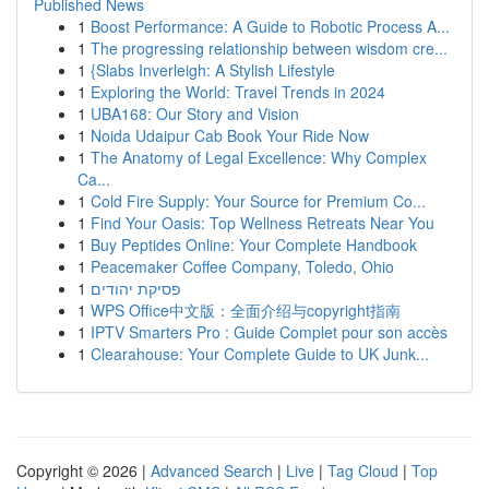
Published News
1
Boost Performance: A Guide to Robotic Process A...
1
The progressing relationship between wisdom cre...
1
{Slabs Inverleigh: A Stylish Lifestyle
1
Exploring the World: Travel Trends in 2024
1
UBA168: Our Story and Vision
1
Noida Udaipur Cab Book Your Ride Now
1
The Anatomy of Legal Excellence: Why Complex
Ca...
1
Cold Fire Supply: Your Source for Premium Co...
1
Find Your Oasis: Top Wellness Retreats Near You
1
Buy Peptides Online: Your Complete Handbook
1
Peacemaker Coffee Company, Toledo, Ohio
1
פסיקת יהודים
1
WPS Office中文版：全面介绍与copyright指南
1
IPTV Smarters Pro : Guide Complet pour son accès
1
Clearahouse: Your Complete Guide to UK Junk...
Copyright © 2026 |
Advanced Search
|
Live
|
Tag Cloud
|
Top