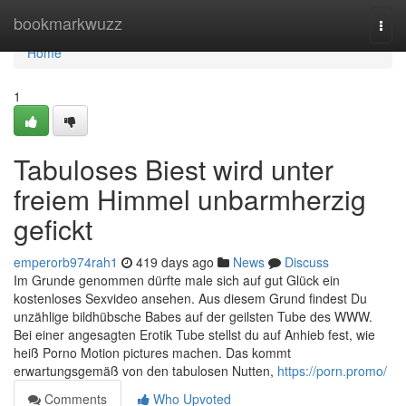
Home
bookmarkwuzz
Togg
navi
Home
1
Tabuloses Biest wird unter
freiem Himmel unbarmherzig
gefickt
emperorb974rah1
419 days ago
News
Discuss
Im Grunde genommen dürfte male sich auf gut Glück ein
kostenloses Sexvideo ansehen. Aus diesem Grund findest Du
unzählige bildhübsche Babes auf der geilsten Tube des WWW.
Bei einer angesagten Erotik Tube stellst du auf Anhieb fest, wie
heiß Porno Motion pictures machen. Das kommt
erwartungsgemäß von den tabulosen Nutten,
https://porn.promo/
Comments
Who Upvoted