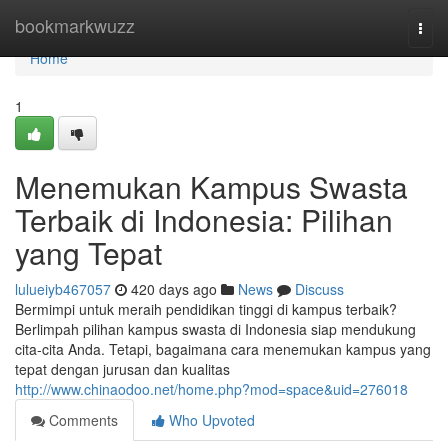
Home
bookmarkwuzz
Togg
navi
Home
1
Menemukan Kampus Swasta
Terbaik di Indonesia: Pilihan
yang Tepat
lulueiyb467057
420 days ago
News
Discuss
Bermimpi untuk meraih pendidikan tinggi di kampus terbaik?
Berlimpah pilihan kampus swasta di Indonesia siap mendukung
cita-cita Anda. Tetapi, bagaimana cara menemukan kampus yang
tepat dengan jurusan dan kualitas
http://www.chinaodoo.net/home.php?mod=space&uid=276018
Comments
Who Upvoted