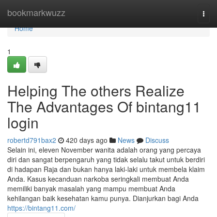
Home
bookmarkwuzz
Togg
navi
Home
1
Helping The others Realize
The Advantages Of bintang11
login
robertd791bax2
420 days ago
News
Discuss
Selain ini, eleven November wanita adalah orang yang percaya
diri dan sangat berpengaruh yang tidak selalu takut untuk berdiri
di hadapan Raja dan bukan hanya laki-laki untuk membela klaim
Anda. Kasus kecanduan narkoba seringkali membuat Anda
memiliki banyak masalah yang mampu membuat Anda
kehilangan baik kesehatan kamu punya. Dianjurkan bagi Anda
https://bintang11.com/