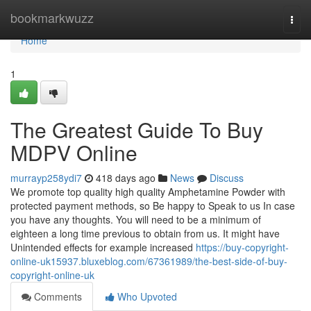
Home
bookmarkwuzz
Togg
navi
Home
1
The Greatest Guide To Buy
MDPV Online
murrayp258ydi7
418 days ago
News
Discuss
We promote top quality high quality Amphetamine Powder with
protected payment methods, so Be happy to Speak to us In case
you have any thoughts. You will need to be a minimum of
eighteen a long time previous to obtain from us. It might have
Unintended effects for example increased
https://buy-copyright-
online-uk15937.bluxeblog.com/67361989/the-best-side-of-buy-
copyright-online-uk
Comments
Who Upvoted