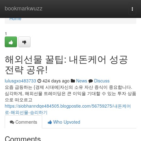
Home
bookmarkwuzz
Togg
navi
Home
1
해외선물 꿀팁: 내돈케어 성공
전략 공유!
lulusgxo483733
424 days ago
News
Discuss
요즘 급등하는 {경제 시대에|자신의 소유 자산 증식이 중요합니다.
심각하게, 해외선물 트레이딩은 큰 이익을 기대할 수 있는 투자 상품
으로 떠오르고
https://siobhanndqe484505.blogpostie.com/56759275/내돈케어
로-해외선물-승리하기
Comments
Who Upvoted
Comments