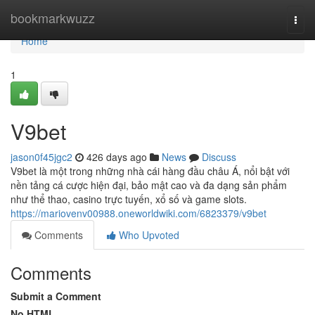
Home
bookmarkwuzz
Togg
navi
Home
1
V9bet
jason0f45jgc2
426 days ago
News
Discuss
V9bet là một trong những nhà cái hàng đầu châu Á, nổi bật với
nền tảng cá cược hiện đại, bảo mật cao và đa dạng sản phẩm
như thể thao, casino trực tuyến, xổ số và game slots.
https://mariovenv00988.oneworldwiki.com/6823379/v9bet
Comments
Who Upvoted
Comments
Submit a Comment
No HTML