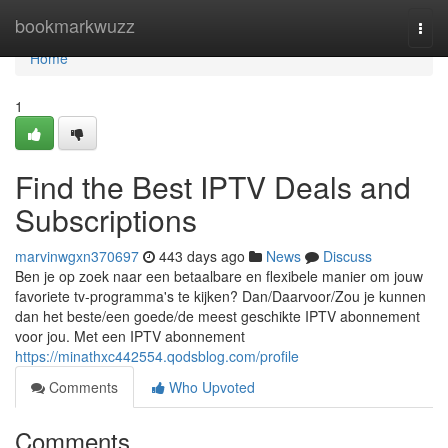
Home
bookmarkwuzz
Togg
navi
Home
1
Find the Best IPTV Deals and
Subscriptions
marvinwgxn370697
443 days ago
News
Discuss
Ben je op zoek naar een betaalbare en flexibele manier om jouw
favoriete tv-programma's te kijken? Dan/Daarvoor/Zou je kunnen
dan het beste/een goede/de meest geschikte IPTV abonnement
voor jou. Met een IPTV abonnement
https://minathxc442554.qodsblog.com/profile
Comments
Who Upvoted
Comments