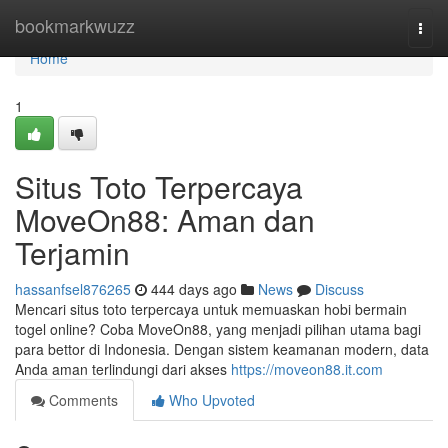
Home
bookmarkwuzz
Togg
navi
Home
1
Situs Toto Terpercaya
MoveOn88: Aman dan
Terjamin
hassanfsel876265
444 days ago
News
Discuss
Mencari situs toto terpercaya untuk memuaskan hobi bermain
togel online? Coba MoveOn88, yang menjadi pilihan utama bagi
para bettor di Indonesia. Dengan sistem keamanan modern, data
Anda aman terlindungi dari akses
https://moveon88.it.com
Comments
Who Upvoted