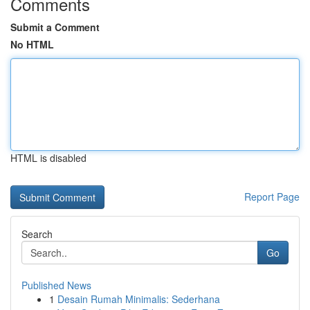
Comments
Submit a Comment
No HTML
HTML is disabled
Report Page
Search
Go
Published News
1
Desain Rumah Minimalis: Sederhana