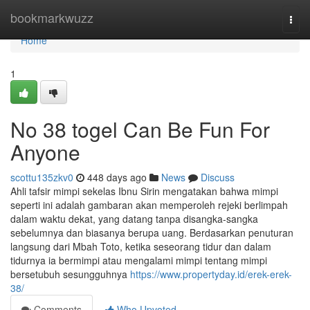
Home
bookmarkwuzz
Togg
navi
Home
1
No 38 togel Can Be Fun For
Anyone
scottu135zkv0
448 days ago
News
Discuss
Ahli tafsir mimpi sekelas Ibnu Sirin mengatakan bahwa mimpi
seperti ini adalah gambaran akan memperoleh rejeki berlimpah
dalam waktu dekat, yang datang tanpa disangka-sangka
sebelumnya dan biasanya berupa uang. Berdasarkan penuturan
langsung dari Mbah Toto, ketika seseorang tidur dan dalam
tidurnya ia bermimpi atau mengalami mimpi tentang mimpi
bersetubuh sesungguhnya
https://www.propertyday.id/erek-erek-
38/
Comments
Who Upvoted