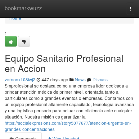
Home
bookmarkwuzz
Togg
navi
Home
1
Equipo Sanitario Profesional
en Accion
vernonx108iwj2
447 days ago
News
Discuss
Smprofesional se destaca como una empresa líder dedicada a
brindar atención médica de primer nivel, orientada tanto a
particulares como a grandes eventos o empresas. Contamos con
un equipo profesional altamente capacitado, tecnología avanzada
y una logística pensada para actuar con eficiencia ante cualquier
situación. Nuestra misión es garantizar la
https://socialexpresions.com/story5077677/atencion-urgente-en-
grandes-concentraciones
Comments
Who Upvoted