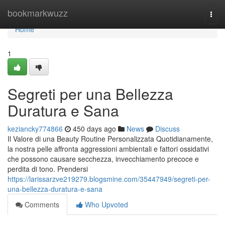
Home
bookmarkwuzz
Togg
navi
Home
1
Segreti per una Bellezza
Duratura e Sana
keziancky774866
450 days ago
News
Discuss
Il Valore di una Beauty Routine Personalizzata Quotidianamente,
la nostra pelle affronta aggressioni ambientali e fattori ossidativi
che possono causare secchezza, invecchiamento precoce e
perdita di tono. Prendersi
https://larissarzve219279.blogsmine.com/35447949/segreti-per-
una-bellezza-duratura-e-sana
Comments
Who Upvoted