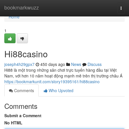
Home
bookmarkwuzz
Togg
navi
Home
1
Hi88casino
joseph4h29gpx7
450 days ago
News
Discuss
Hi88 là một trong những sân chơi trực tuyến hàng đầu tại Việt
Nam, với hơn 10 năm hoạt động mạnh mẽ trên thị trường châu Á
https://bookmarkunit.com/story19395161/hi88casino
Comments
Who Upvoted
Comments
Submit a Comment
No HTML