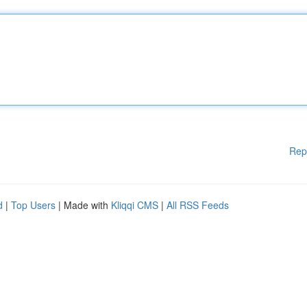
Rep
d
|
Top Users
| Made with
Kliqqi CMS
|
All RSS Feeds