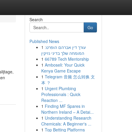
Search
Go
Published News
1
עורך דין אברהם הופרט:
המומחה שלך בדיני נזיקין
1
66789 Tech Mentorship
1
Amboseli: Your Quick
Kenya Game Escape
lijtage,
1
Telegram 音频 怎么转换 文
ken
本 ？
1
Urgent Plumbing
Professionals : Quick
Reaction ...
1
Finding MF Spares in
Northern Ireland – A Detai...
1
Understanding Research
Chemicals: A Beginner's ...
1
Top Betting Platforms