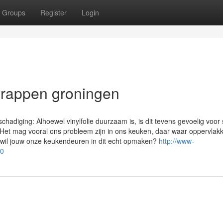
Groups
Register
Login
 wrappen groningen
schadiging: Alhoewel vinylfolie duurzaam is, is dit tevens gevoelig voor s
et mag vooral ons probleem zijn in ons keuken, daar waar oppervlak
 wil jouw onze keukendeuren in dit echt opmaken?
http://www-
00