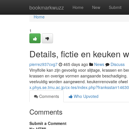
Home
bookmarkwuzz
Home
New
Submit
Home
1
Details, fictie en keuken
pierrez937cvg7
465 days ago
News
Discuss
Vinylfolie kan zijn gevoelig voor slijtage, krassen en be
krassen en overige vormen aangaande beschadiging. H
veelvuldig worden aangewend. keukenrenovatie ofwel
x.phys.se.tmu.ac.jp/cx-tes/index.php?franksstarr1463
Comments
Who Upvoted
Comments
Submit a Comment