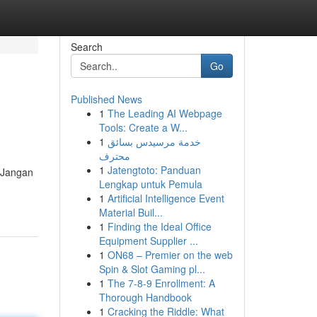
Search
Go
Published News
1
The Leading AI Webpage
Tools: Create a W...
1
خدمة مرسيدس بسائق
محترف
1
Jatengtoto: Panduan
 Jangan
Lengkap untuk Pemula
1
Artificial Intelligence Event
Material Buil...
1
Finding the Ideal Office
Equipment Supplier ...
1
ON68 – Premier on the web
Spin & Slot Gaming pl...
1
The 7-8-9 Enrollment: A
Thorough Handbook
1
Cracking the Riddle: What