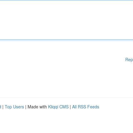
Rep
d
|
Top Users
| Made with
Kliqqi CMS
|
All RSS Feeds