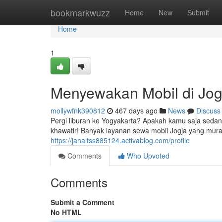
Home
bookmarkwuzz
Home
New
Submit
Home
1
Menyewakan Mobil di Jog
mollywfnk390812
467 days ago
News
Discuss
Pergi liburan ke Yogyakarta? Apakah kamu saja seda
khawatir! Banyak layanan sewa mobil Jogja yang mu
https://janaltss885124.activablog.com/profile
Comments
Who Upvoted
Comments
Submit a Comment
No HTML