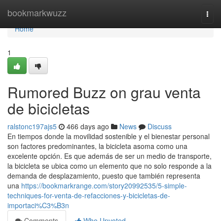
Home
bookmarkwuzz
Togg
navi
Home
1
Rumored Buzz on grau venta
de bicicletas
ralstonc197ajs5
466 days ago
News
Discuss
En tiempos donde la movilidad sostenible y el bienestar personal
son factores predominantes, la bicicleta asoma como una
excelente opción. Es que además de ser un medio de transporte,
la bicicleta se ubica como un elemento que no solo responde a la
demanda de desplazamiento, puesto que también representa
una
https://bookmarkrange.com/story20992535/5-simple-
techniques-for-venta-de-refacciones-y-bicicletas-de-
importaci%C3%B3n
Comments
Who Upvoted