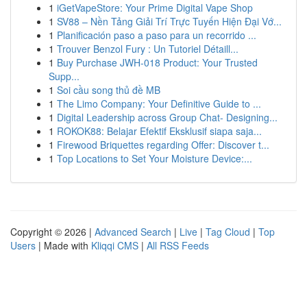
1
iGetVapeStore: Your Prime Digital Vape Shop
1
SV88 – Nền Tảng Giải Trí Trực Tuyến Hiện Đại Vớ...
1
Planificación paso a paso para un recorrido ...
1
Trouver Benzol Fury : Un Tutoriel Détaill...
1
Buy Purchase JWH-018 Product: Your Trusted
Supp...
1
Soi cầu song thủ đề MB
1
The Limo Company: Your Definitive Guide to ...
1
Digital Leadership across Group Chat- Designing...
1
ROKOK88: Belajar Efektif Eksklusif siapa saja...
1
Firewood Briquettes regarding Offer: Discover t...
1
Top Locations to Set Your Moisture Device:...
Copyright © 2026 |
Advanced Search
|
Live
|
Tag Cloud
|
Top
Users
| Made with
Kliqqi CMS
|
All RSS Feeds