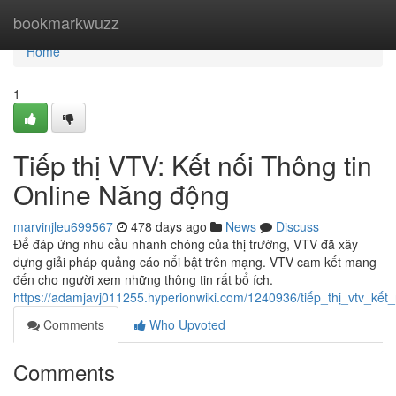
Home
bookmarkwuzz
Home
1
Tiếp thị VTV: Kết nối Thông tin
Online Năng động
marvinjleu699567
478 days ago
News
Discuss
Để đáp ứng nhu cầu nhanh chóng của thị trường, VTV đã xây
dựng giải pháp quảng cáo nổi bật trên mạng. VTV cam kết mang
đến cho người xem những thông tin rất bổ ích.
https://adamjavj011255.hyperionwiki.com/1240936/tiếp_thị_vtv_kế
Comments
Who Upvoted
Comments