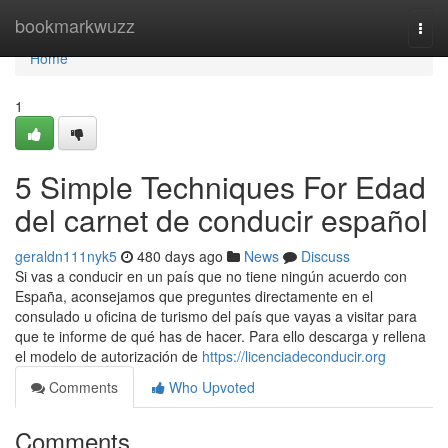
Home
bookmarkwuzz
Togg
navi
Home
1
5 Simple Techniques For Edad
del carnet de conducir español
geraldn111nyk5
480 days ago
News
Discuss
Si vas a conducir en un país que no tiene ningún acuerdo con
España, aconsejamos que preguntes directamente en el
consulado u oficina de turismo del país que vayas a visitar para
que te informe de qué has de hacer. Para ello descarga y rellena
el modelo de autorización de
https://licenciadeconducir.org
Comments
Who Upvoted
Comments