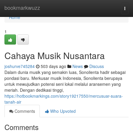
Home
bookmarkwuzz
Togg
navi
Home
1
Cahaya Musik Nusantara
joshurve745284
503 days ago
News
Discuss
Dalam dunia musik yang semakin luas, Sonolienta hadir sebagai
pondasi baru. Merkusar musik Indonesia, Sonolienta berupaya
untuk mewujudkan potensi seni lokal melalui aransemen yang
meriah. Dengan dedikasi tinggi,
https://hotbookmarkings.com/story19217550/mercusuar-suara-
tanah-air
Comments
Who Upvoted
Comments