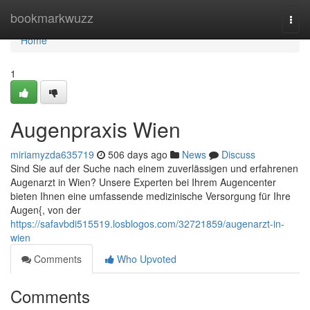
Home
bookmarkwuzz
Togg
navi
Home
1
Augenpraxis Wien
miriamyzda635719
506 days ago
News
Discuss
Sind Sie auf der Suche nach einem zuverlässigen und erfahrenen
Augenarzt in Wien? Unsere Experten bei Ihrem Augencenter
bieten Ihnen eine umfassende medizinische Versorgung für Ihre
Augen{, von der
https://safavbdi515519.losblogos.com/32721859/augenarzt-in-
wien
Comments
Who Upvoted
Comments