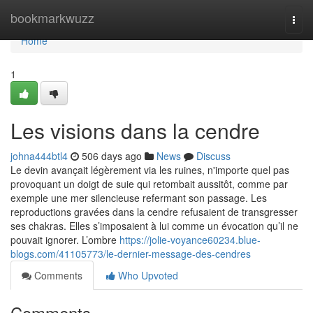
Home
bookmarkwuzz
Togg
navi
Home
1
Les visions dans la cendre
johna444btl4
506 days ago
News
Discuss
Le devin avançait légèrement via les ruines, n'importe quel pas
provoquant un doigt de suie qui retombait aussitôt, comme par
exemple une mer silencieuse refermant son passage. Les
reproductions gravées dans la cendre refusaient de transgresser
ses chakras. Elles s’imposaient à lui comme un évocation qu’il ne
pouvait ignorer. L’ombre
https://jolie-voyance60234.blue-
blogs.com/41105773/le-dernier-message-des-cendres
Comments
Who Upvoted
Comments