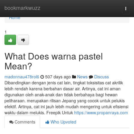
Home
bookmarkwuzz
Togg
navi
Home
1
What Does warna pastel
Mean?
madonnau478rol6
507 days ago
News
Discuss
Dibandingkan dengan jenis cat lain, tingkat toksisitas cat akrilik
lebih rendah karena berbahan dasar air. Artinya, cat ini aman
digunakan oleh anak-anak dan tidak berbahaya bagi hewan
peliharaan. merupakan rilisan Jepang yang cocok untuk pelukis
efektif. Artinya, cat ini jauh lebih mudah mengering untuk efisiensi
waktu dalam melukis. Freepik Untuk
https://www.propanraya.com
Comments
Who Upvoted