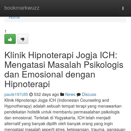
Home
bookmarkwuzz
Togg
navi
Home
1
Klinik Hipnoterapi Jogja ICH:
Mengatasi Masalah Psikologis
dan Emosional dengan
Hipnoterapi
paule197clt5
532 days ago
News
Discuss
Klinik Hipnoterapi Jogja ICH (Indonesian Counseling and
Hypnotherapy) adalah sebuah tempat terapi yang menawarkan
pendekatan holistik untuk membantu permasalahan psikologis
dan emosional. Terletak di Yogyakarta, ICH telah menjadi
alternatif yang banyak dipilih oleh banyak orang yang ingin
mengatasi masalah seperti stres, ketegangan, trauma, gangguan