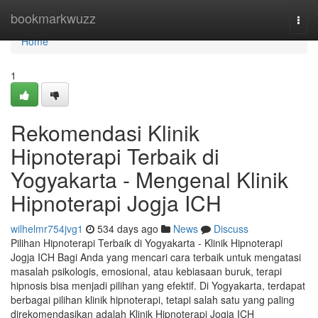
Home
bookmarkwuzz
Togg
navi
Home
1
Rekomendasi Klinik
Hipnoterapi Terbaik di
Yogyakarta - Mengenal Klinik
Hipnoterapi Jogja ICH
wilhelmr754jvg1
534 days ago
News
Discuss
Pilihan Hipnoterapi Terbaik di Yogyakarta - Klinik Hipnoterapi
Jogja ICH Bagi Anda yang mencari cara terbaik untuk mengatasi
masalah psikologis, emosional, atau kebiasaan buruk, terapi
hipnosis bisa menjadi pilihan yang efektif. Di Yogyakarta, terdapat
berbagai pilihan klinik hipnoterapi, tetapi salah satu yang paling
direkomendasikan adalah Klinik Hipnoterapi Jogja ICH