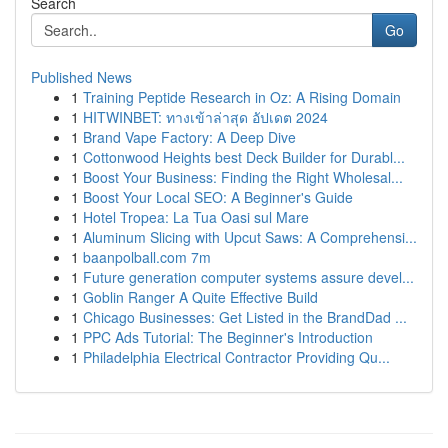
Search
Go
Published News
1
Training Peptide Research in Oz: A Rising Domain
1
HITWINBET: ทางเข้าล่าสุด อัปเดต 2024
1
Brand Vape Factory: A Deep Dive
1
Cottonwood Heights best Deck Builder for Durabl...
1
Boost Your Business: Finding the Right Wholesal...
1
Boost Your Local SEO: A Beginner's Guide
1
Hotel Tropea: La Tua Oasi sul Mare
1
Aluminum Slicing with Upcut Saws: A Comprehensi...
1
baanpolball.com 7m
1
Future generation computer systems assure devel...
1
Goblin Ranger A Quite Effective Build
1
Chicago Businesses: Get Listed in the BrandDad ...
1
PPC Ads Tutorial: The Beginner's Introduction
1
Philadelphia Electrical Contractor Providing Qu...