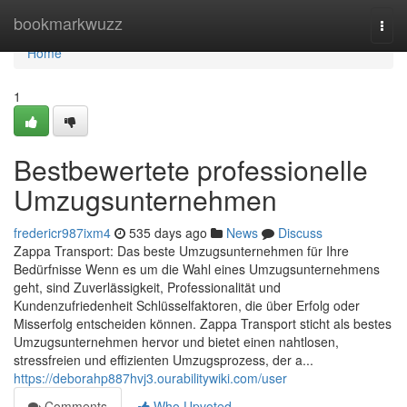
Home
bookmarkwuzz
Togg
navi
Home
1
Bestbewertete professionelle
Umzugsunternehmen
fredericr987ixm4
535 days ago
News
Discuss
Zappa Transport: Das beste Umzugsunternehmen für Ihre
Bedürfnisse Wenn es um die Wahl eines Umzugsunternehmens
geht, sind Zuverlässigkeit, Professionalität und
Kundenzufriedenheit Schlüsselfaktoren, die über Erfolg oder
Misserfolg entscheiden können. Zappa Transport sticht als bestes
Umzugsunternehmen hervor und bietet einen nahtlosen,
stressfreien und effizienten Umzugsprozess, der a...
https://deborahp887hvj3.ourabilitywiki.com/user
Comments
Who Upvoted