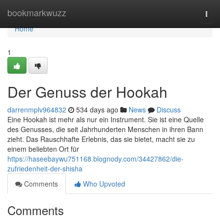
Home
bookmarkwuzz
Togg
navi
Home
1
Der Genuss der Hookah
darrenmplv964832
534 days ago
News
Discuss
Eine Hookah ist mehr als nur ein Instrument. Sie ist eine Quelle
des Genusses, die seit Jahrhunderten Menschen in ihren Bann
zieht. Das Rauschhafte Erlebnis, das sie bietet, macht sie zu
einem beliebten Ort für
https://haseebaywu751168.blognody.com/34427862/die-
zufriedenheit-der-shisha
Comments
Who Upvoted
Comments