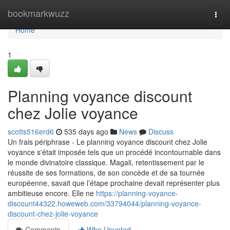
Home
bookmarkwuzz
Togg
navi
Home
1
Planning voyance discount
chez Jolie voyance
scotts516erd6
535 days ago
News
Discuss
Un frais périphrase - Le planning voyance discount chez Jolie
voyance s'était imposée tels que un procédé incontournable dans
le monde divinatoire classique. Magali, retentissement par le
réussite de ses formations, de son concède et de sa tournée
européenne, savait que l’étape prochaine devait représenter plus
ambitieuse encore. Elle ne
https://planning-voyance-
discount44322.howeweb.com/33794044/planning-voyance-
discount-chez-jolie-voyance
Comments
Who Upvoted