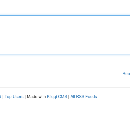
Rep
d
|
Top Users
| Made with
Kliqqi CMS
|
All RSS Feeds