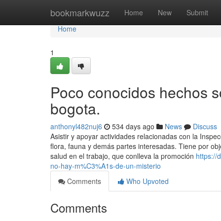
Home
bookmarkwuzz
Home
New
Submit
Home
1
Poco conocidos hechos so
bogota.
anthonyl482nuj6
534 days ago
News
Discuss
Asistir y apoyar actividades relacionadas con la Inspe
flora, fauna y demás partes interesadas. Tiene por ob
salud en el trabajo, que conlleva la promoción
https:/
no-hay-m%C3%A1s-de-un-misterio
Comments
Who Upvoted
Comments