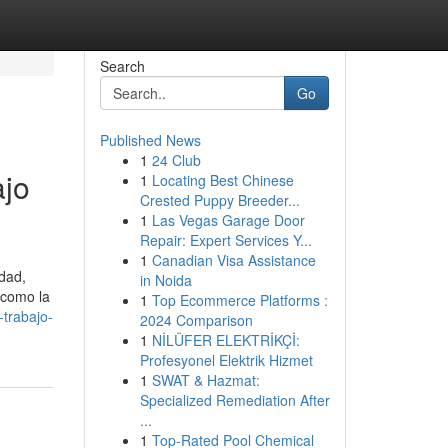
Search
Go
Published News
1
24 Club
ajo
1
Locating Best Chinese
Crested Puppy Breeder...
1
Las Vegas Garage Door
Repair: Expert Services Y...
1
Canadian Visa Assistance
idad,
in Noida
 como la
1
Top Ecommerce Platforms :
-trabajo-
2024 Comparison
1
NİLÜFER ELEKTRİKÇİ:
Profesyonel Elektrik Hizmet
1
SWAT & Hazmat:
Specialized Remediation After
...
1
Top-Rated Pool Chemical