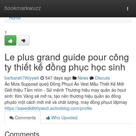
Home
bookmarkwuzz
Togg
navi
Home
1
Le plus grand guide pour công
ty thiết kế đồng phục học sinh
barbarah790yyw0
547 days ago
News
Discuss
Áo Mưa Supposé queộ Đồng Phụut Áo Vest Mẫu Thiết Kế Mới
Giới thiệu Tầm nhìn - Sứ mệnh Thương hiệu may quần áo họut
sinh: Kim Vàng sẽ mở ra, tạo nên thương hiệu quần áo đồng
phụdo một cách mới mẻ và chất lượng. may đồng phụut lớpmay
https://saeedk890ywu0.activoblog.com/profile
Comments
Who Upvoted
Comments