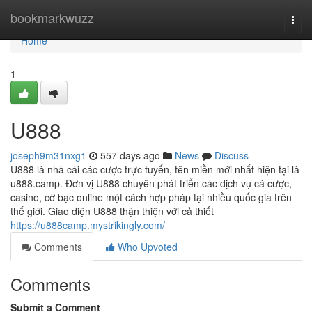
Home
bookmarkwuzz
Togg
navi
Home
1
U888
joseph9m31nxg1
557 days ago
News
Discuss
U888 là nhà cái các cược trực tuyến, tên miền mới nhất hiện tại là
u888.camp. Đơn vị U888 chuyên phát triển các dịch vụ cá cược,
casino, cờ bạc online một cách hợp pháp tại nhiều quốc gia trên
thế giới. Giao diện U888 thận thiện với cả thiết
https://u888camp.mystrikingly.com/
Comments
Who Upvoted
Comments
Submit a Comment