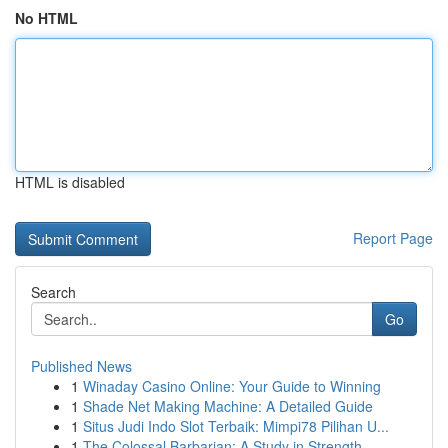
No HTML
HTML is disabled
Report Page
Search
Go
Published News
1
Winaday Casino Online: Your Guide to Winning
1
Shade Net Making Machine: A Detailed Guide
1
Situs Judi Indo Slot Terbaik: Mimpi78 Pilihan U...
1
The Colossal Barbarian: A Study in Strength