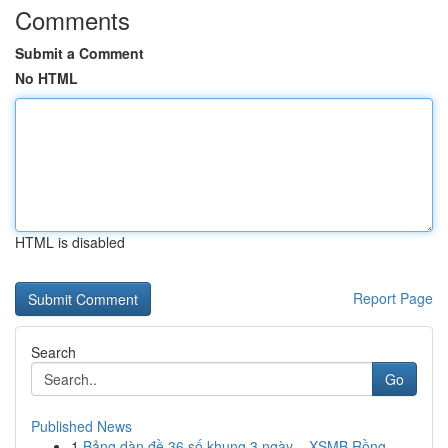
Comments
Submit a Comment
No HTML
HTML is disabled
Report Page
Search
Go
Published News
1
Bảng dàn đề 36 số khung 3 ngày – XSMB Rồng ...