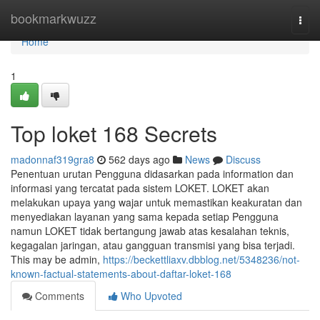
Home
bookmarkwuzz
Togg
navi
Home
1
Top loket 168 Secrets
madonnaf319gra8
562 days ago
News
Discuss
Penentuan urutan Pengguna didasarkan pada information dan
informasi yang tercatat pada sistem LOKET. LOKET akan
melakukan upaya yang wajar untuk memastikan keakuratan dan
menyediakan layanan yang sama kepada setiap Pengguna
namun LOKET tidak bertangung jawab atas kesalahan teknis,
kegagalan jaringan, atau gangguan transmisi yang bisa terjadi.
This may be admin,
https://beckettliaxv.dbblog.net/5348236/not-
known-factual-statements-about-daftar-loket-168
Comments
Who Upvoted