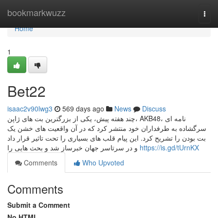
Home
bookmarkwuzz
Togg
navi
Home
1
Bet22
isaac2v90lwg3
569 days ago
News
Discuss
چند هفته پیش، یکی از بزرگترین بت های ژاپن، AKB48، نامه ای
سرگشاده به طرفداران خود منتشر کرد که در آن واقعیت های خشن یک
بت بودن را تشریح کرد. این پیام قلب های بسیاری را تحت تاثیر قرار داد
و در سرتاسر جهان خبرساز شد و بحث هایی را
https://is.gd/tUrnKX
Comments
Who Upvoted
Comments
Submit a Comment
No HTML