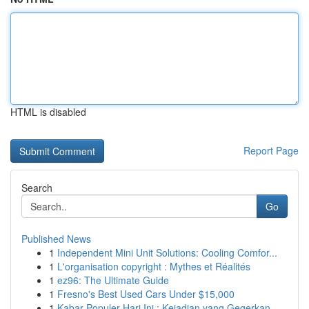
HTML is disabled
Report Page
Search
Go
Published News
1
Independent Mini Unit Solutions: Cooling Comfor...
1
L'organisation copyright : Mythes et Réalités
1
ez96: The Ultimate Guide
1
Fresno's Best Used Cars Under $15,000
1
Kabar Populer Hari Ini : Kejadian yang Gegerkan...