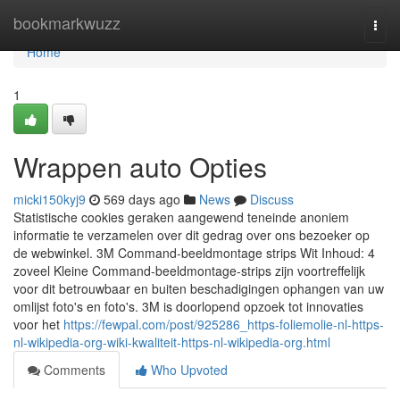
Home
bookmarkwuzz
Togg
navi
Home
1
Wrappen auto Opties
micki150kyj9
569 days ago
News
Discuss
Statistische cookies geraken aangewend teneinde anoniem
informatie te verzamelen over dit gedrag over ons bezoeker op
de webwinkel. 3M Command-beeldmontage strips Wit Inhoud: 4
zoveel Kleine Command-beeldmontage-strips zijn voortreffelijk
voor dit betrouwbaar en buiten beschadigingen ophangen van uw
omlijst foto's en foto's. 3M is doorlopend opzoek tot innovaties
voor het
https://fewpal.com/post/925286_https-foliemolie-nl-https-
nl-wikipedia-org-wiki-kwaliteit-https-nl-wikipedia-org.html
Comments
Who Upvoted