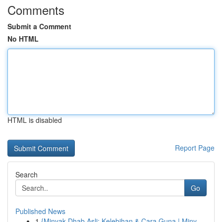
Comments
Submit a Comment
No HTML
HTML is disabled
Report Page
Search
Go
Published News
1
{Minyak Dhab Asli: Kelebihan & Cara Guna | Miny...