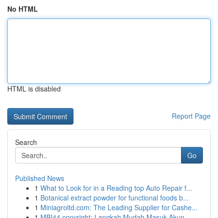
No HTML
HTML is disabled
Report Page
Search
Go
Published News
1
What to Look for in a Reading top Auto Repair f...
1
Botanical extract powder for functional foods b...
1
Miniagroltd.com: The Leading Supplier for Cashe...
1
MBI44 copyright: Langkah Mudah Masuk Akun ...