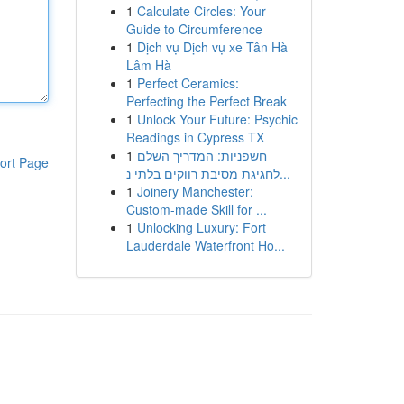
1
Calculate Circles: Your
Guide to Circumference
1
Dịch vụ Dịch vụ xe Tân Hà
Lâm Hà
1
Perfect Ceramics:
Perfecting the Perfect Break
1
Unlock Your Future: Psychic
Readings in Cypress TX
1
חשפניות: המדריך השלם
ort Page
לחגיגת מסיבת רווקים בלתי נ...
1
Joinery Manchester:
Custom-made Skill for ...
1
Unlocking Luxury: Fort
Lauderdale Waterfront Ho...