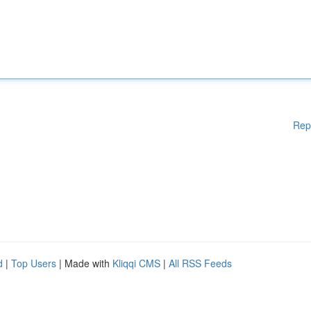
Rep
d
|
Top Users
| Made with
Kliqqi CMS
|
All RSS Feeds