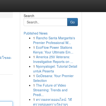
Search
Go
Published News
1
Rancho Santa Margarita's
Premier Professional W...
1
EcoFlow Power Stations
Kenya: Your Ultimate Em...
1
America 250 Veterans:
04/โชคด-
Investigative Reports on ...
1
Nyonyatogel: Tutorial Detail
untuk Peserta
1
GoDesana: Your Premier
Selection
1
The Future of Video
Streaming: Trends and
Predi...
1
ตรวจผลหวยออนไลน์: วิธี
ตรวจสอบผลรางวัลง่ายๆ