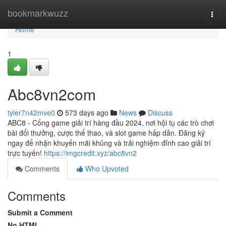
Home
bookmarkwuzz
Togg
navi
Home
1
Abc8vn2com
tyler7n42mve0
573 days ago
News
Discuss
ABC8 - Cổng game giải trí hàng đầu 2024, nơi hội tụ các trò chơi
bài đổi thưởng, cược thể thao, và slot game hấp dẫn. Đăng ký
ngay để nhận khuyến mãi khủng và trải nghiệm đỉnh cao giải trí
trực tuyến!
https://imgcredit.xyz/abc8vn2
Comments
Who Upvoted
Comments
Submit a Comment
No HTML