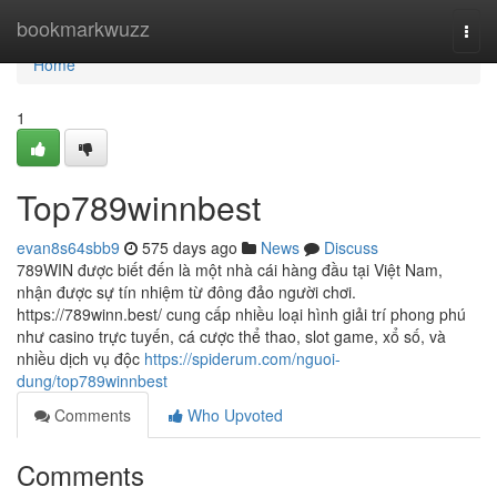
Home
bookmarkwuzz
Togg
navi
Home
1
Top789winnbest
evan8s64sbb9
575 days ago
News
Discuss
789WIN được biết đến là một nhà cái hàng đầu tại Việt Nam,
nhận được sự tín nhiệm từ đông đảo người chơi.
https://789winn.best/ cung cấp nhiều loại hình giải trí phong phú
như casino trực tuyến, cá cược thể thao, slot game, xổ số, và
nhiều dịch vụ độc
https://spiderum.com/nguoi-
dung/top789winnbest
Comments
Who Upvoted
Comments