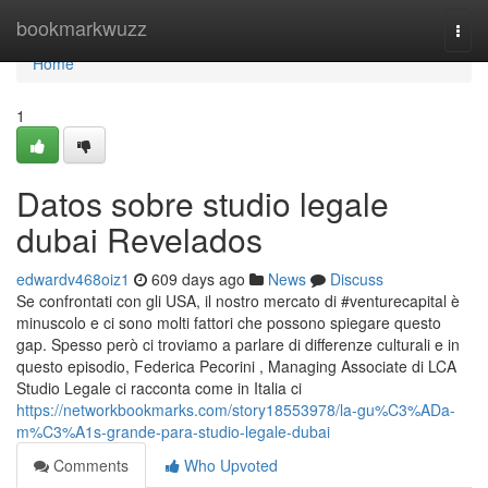
Home
bookmarkwuzz
Togg
navi
Home
1
Datos sobre studio legale
dubai Revelados
edwardv468oiz1
609 days ago
News
Discuss
Se confrontati con gli USA, il nostro mercato di #venturecapital è
minuscolo e ci sono molti fattori che possono spiegare questo
gap. Spesso però ci troviamo a parlare di differenze culturali e in
questo episodio, Federica Pecorini , Managing Associate di LCA
Studio Legale ci racconta come in Italia ci
https://networkbookmarks.com/story18553978/la-gu%C3%ADa-
m%C3%A1s-grande-para-studio-legale-dubai
Comments
Who Upvoted