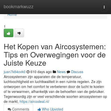
Home
bookmarkwuzz
Togg
navi
Home
1
Het Kopen van Aircosystemen:
Tips en Overwegingen voor de
Juiste Keuze
juan7k84ovk0
610 days ago
News
Discuss
Aircosystemen zijn apparaten die de temperatuur,
luchtvochtigheid en luchtkwaliteit in een ruimte regelen. Ze zijn
ontworpen om het comfort te verbeteren door de lucht te koelen
of te verwarmen, afhankelijk van de behoeften van de gebruiker.
Tegenwoordig zijn er veel verschillende soorten aircosystemen op
de markt,
https://aircodeal.nl/
Comments
Who Upvoted