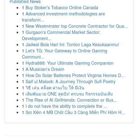
Published News
1
Buy Stoker's Tobacco Online Canada
1
Advanced investment methodologies are
transform...
1
New Westminster top Concrete Contractor for Qua...
1
Gurgaon's Commercial Market Sector:
Development...
1
Jadwal Bola Hari Ini: Tonton Laga Kesukaanmu!
1
Let's TG: Your Gateway to Online Gaming
Communi...
1
Hydra888: Your Ultimate Gaming Companion
1
A Musician's Dream
1
How Do Solar Batteries Protect Virginia Homes D...
1
Saif ul Malook: A Journey Through Sufi Poetry
1
วิธี เล่น สล็อต ผ่านเว็บ ให้ มีเงิน
1
เดิมพันมวย ONE สุดปัง! ครบจบ กิจกรรมบันเทิง
1
The Rise of AI Girlfriends: Connection or Illus...
1
I do not have the ability to complete the ...
1
Soi Xiên 4 MB Chốt Cầu 3 Càng Miễn Phí Hôm H...