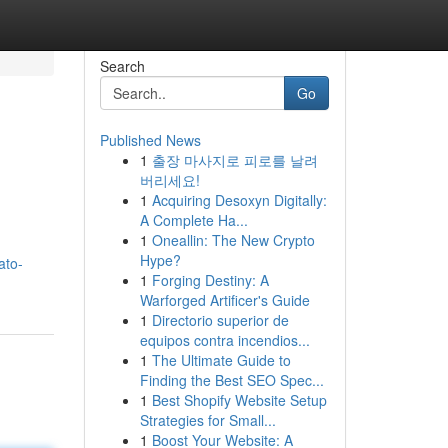
Search
Go
Published News
1
출장 마사지로 피로를 날려
버리세요!
1
Acquiring Desoxyn Digitally:
A Complete Ha...
1
Oneallin: The New Crypto
Hype?
ato-
1
Forging Destiny: A
Warforged Artificer's Guide
1
Directorio superior de
equipos contra incendios...
1
The Ultimate Guide to
Finding the Best SEO Spec...
1
Best Shopify Website Setup
Strategies for Small...
1
Boost Your Website: A