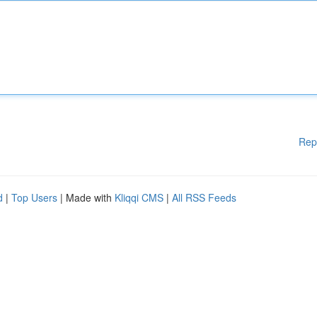
Rep
d
|
Top Users
| Made with
Kliqqi CMS
|
All RSS Feeds