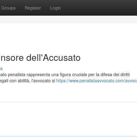
Groups
Register
Login
ensore dell'Accusato
ss
to penalista rappresenta una figura cruciale per la difesa dei diritti
ali con abilità, l'avvocato si
https://www.penalistaavvocato.com/avvoc