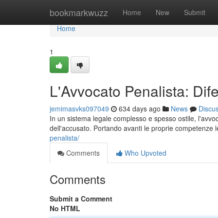
Home
bookmarkwuzz
Home
New
Submit
Home
1
L'Avvocato Penalista: Dif
jemimasvks097049
634 days ago
News
Discu
In un sistema legale complesso e spesso ostile, l'avvoca
dell'accusato. Portando avanti le proprie competenze leg
penalista/
Comments
Who Upvoted
Comments
Submit a Comment
No HTML