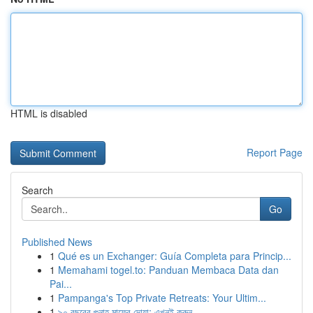
HTML is disabled
Report Page
Search
Go
Published News
1
Qué es un Exchanger: Guía Completa para Princip...
1
Memahami togel.to: Panduan Membaca Data dan
Pai...
1
Pampanga's Top Private Retreats: Your Ultim...
1
৯০ বছরের গুনাহ মাফের দোয়া: এখনই করুন