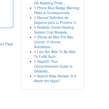
Hill Assisting Prote...
1
Phony Blue Badge Warning:
Risks & Consequences
1
Manual Definitivo de
Seguros para tu Próximo V...
1
Realistic Combi Heating
System Cost Breakdo...
1
{Rindo de Mim Pra Não
Chorar: O Humor
ort Page
Autodepre...
1
I am Not Able To Be Able
To Fulfill Such ...
1
Siap4Di: Your
Comprehensive Guide to
Disability...
1
Search Atlas Review: Is It
Worth the Hype?