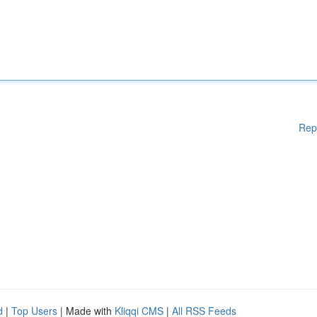
Rep
d
|
Top Users
| Made with
Kliqqi CMS
|
All RSS Feeds