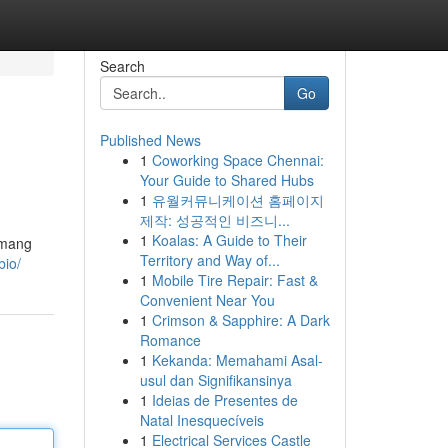
Search
Go
Published News
1
Coworking Space Chennai:
Your Guide to Shared Hubs
1
유월커뮤니케이션 홈페이지
제작: 성공적인 비즈니...
1
Koalas: A Guide to Their
 mang
Territory and Way of...
bio/
1
Mobile Tire Repair: Fast &
Convenient Near You
1
Crimson & Sapphire: A Dark
Romance
1
Kekanda: Memahami Asal-
usul dan Signifikansinya
1
Ideias de Presentes de
Natal Inesquecíveis
1
Electrical Services Castle