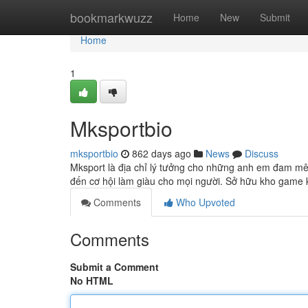
Home
bookmarkwuzz
Home
New
Submit
Home
1
Mksportbio
mksportbio
862 days ago
News
Discuss
Mksport là địa chỉ lý tưởng cho những anh em đam mê 
đến cơ hội làm giàu cho mọi người. Sở hữu kho game
Comments
Who Upvoted
Comments
Submit a Comment
No HTML