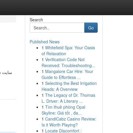
Search
Go
Published News
1
Whitefield Spa: Your Oasis
of Relaxation
1
Verification Code Not
Received: Troubleshooting...
1
Mangalore Car Hire: Your
سایت شر
Guide to Effortless ...
1
Selecting the Best Irrigation
Heads: A Overview
1
The Legacy of Dr. Thomas
L. Driver: A Literary ...
1
Tìm thuê phòng Opal
Skyline: Giá tốt , đa...
1
CandiCabz Casino Review:
Is it Worth Playing?
1
Locate Discomfort :