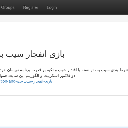
Groups
Register
Login
Basic Principles Of بازی انفجار سیب بت
ط بندی سیب بت توانسته با اقتدار خوب و تکیه بر قدرت برنامه نویسان خود
دو فاکتور اسکریپت و الگوریتم این سایت هموا
https://jasper2ui3o.activoblog.com/11231070/details-fiction-and-بازی-انفجار-سیب-بت