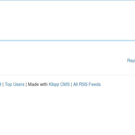
Rep
d
|
Top Users
| Made with
Kliqqi CMS
|
All RSS Feeds